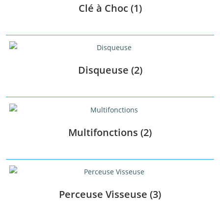
Clé à Choc
(1)
Catégories de produits
-
Clé à Choc
(1)
Disqueuse
(2)
Disqueuse
(2)
Multifonctions
(2)
Perceuse Visseuse
(3)
Perforateur
(2)
Pistolet à Peinture
(2)
Multifonctions
(2)
Scie Circulaire
(1)
Scie Sabre
(1)
Scie Sauteuse
(2)
Perceuse Visseuse
(3)