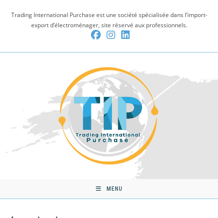
Skip
Trading International Purchase est une société spécialisée dans l’import-
to
export d’électroménager, site réservé aux professionnels.
content
MENU