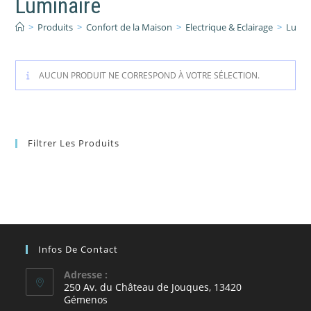
Luminaire
>
Produits
>
Confort de la Maison
>
Electrique & Eclairage
>
Lumin
AUCUN PRODUIT NE CORRESPOND À VOTRE SÉLECTION.
Filtrer Les Produits
Infos De Contact
Adresse :
250 Av. du Château de Jouques, 13420
Gémenos