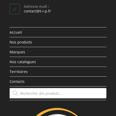
Adresse mail :
contact@t-i-p.fr
Accueil
Nos produits
Marques
Nos catalogues
Territoires
Contacts
Recherche
de
produits