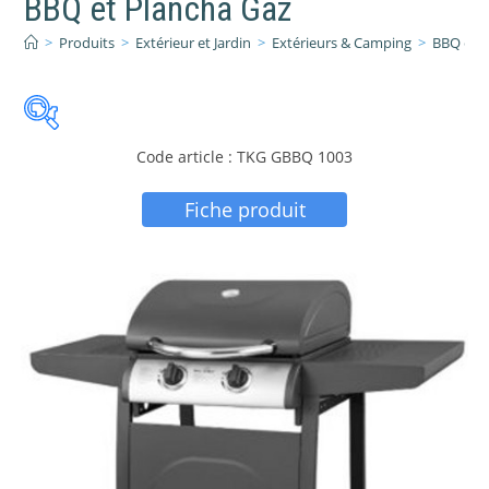
BBQ et Plancha Gaz
>
Produits
>
Extérieur et Jardin
>
Extérieurs & Camping
>
BBQ et P
Code article : TKG GBBQ 1003
Fiche produit
PRIX:
136 €
—
476 €