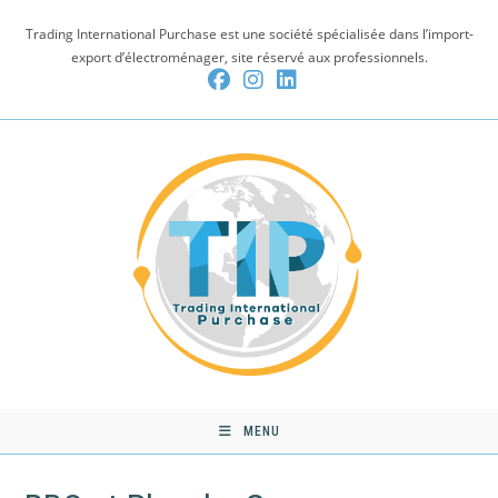
Skip
Trading International Purchase est une société spécialisée dans l’import-
to
export d’électroménager, site réservé aux professionnels.
content
MENU