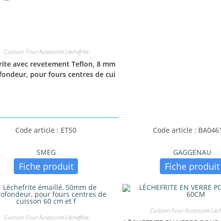
Cuisson Four Accessoire Lèchefrite
rite avec revetement Teflon, 8 mm
fondeur, pour fours centres de cui
Code article : ET50
Code article : BA046
SMEG
GAGGENAU
Fiche produit
Fiche produit
Cuisson Four Accessoire Lèch
Cuisson Four Accessoire Lèchefrite