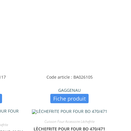
117
Code article : BA026105
GAGGENAU
Fiche produit
Cuisson Four Accessoire Lèchefrite
efrite
LÈCHEFRITE POUR FOUR BO 470/471