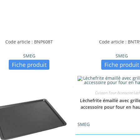
Code article : BNP608T
Code article : BNT
SMEG
SMEG
quettes produit
Fiche produit
Fiche produit
Cuisson Four Accessoire Lèch
Lèchefrite émaillé avec grill
accessoire pour four en ha
SMEG