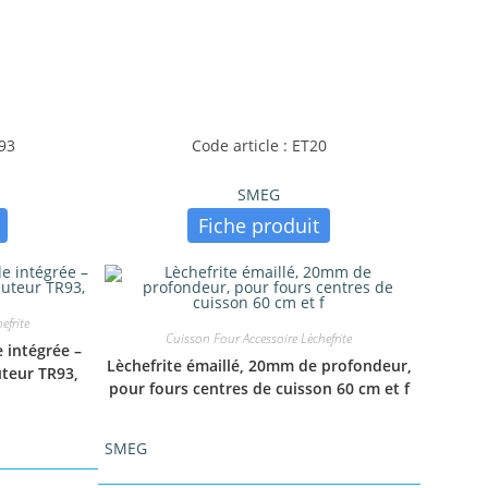
R93
Code article : ET20
SMEG
Fiche produit
efrite
Cuisson Four Accessoire Lèchefrite
e intégrée –
Lèchefrite émaillé, 20mm de profondeur,
uteur TR93,
pour fours centres de cuisson 60 cm et f
SMEG