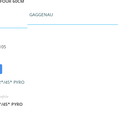
 FOUR 60CM
GAGGENAU
105
efrite
*/45* PYRO