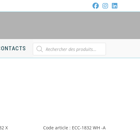
Recherche
CONTACTS
de
produits
32 X
Code article : ECC-1832 WH -A