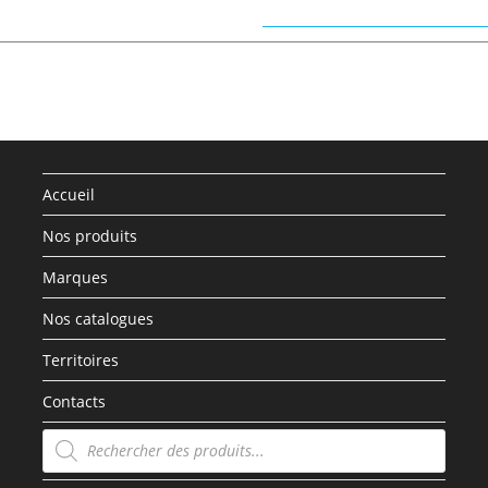
Accueil
Nos produits
Marques
Nos catalogues
Territoires
Contacts
Recherche
de
produits