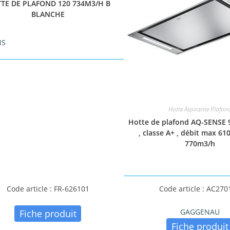
TE DE PLAFOND 120 734M3/H B
BLANCHE
NS
Hotte Aspirante Plafon
Hotte de plafond AQ-SENSE
, classe A+ , débit max 61
770m3/h
Code article : FR-626101
Code article : AC270
GAGGENAU
Fiche produit
Fiche produit