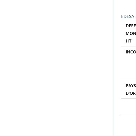
EDESA
DEE
MON
HT
INC
PAY
D'OR