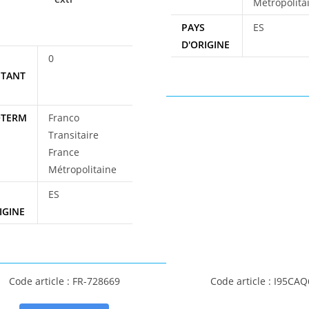
Métropolita
PAYS
ES
D'ORIGINE
E
0
TANT
OTERM
Franco
Transitaire
France
Métropolitaine
S
ES
IGINE
Code article : FR-728669
Code article : I95CA