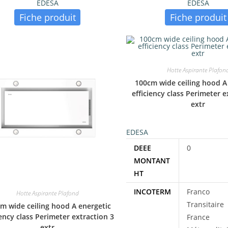
EDESA
EDESA
:
135 €
—
3725 €
Fiche produit
Fiche produit
Hotte Aspirante Plafon
100cm wide ceiling hood A
efficiency class Perimeter e
extr
EDESA
DEEE
0
MONTANT
HT
INCOTERM
Franco
Hotte Aspirante Plafond
Transitaire
m wide ceiling hood A energetic
iency class Perimeter extraction 3
France
extr