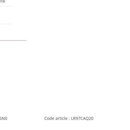
ine
Q6N0
Code article : LR97CAQ20