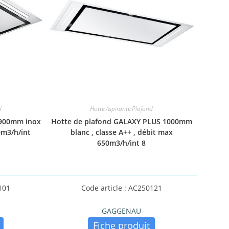
d
Hotte Aspirante Plafond
 900mm inox
Hotte de plafond GALAXY PLUS 1000mm
0m3/h/int
blanc , classe A++ , débit max
650m3/h/int 8
101
Code article : AC250121
GAGGENAU
Fiche produit