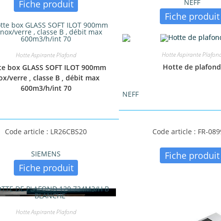
NEFF
Fiche produit
Fiche produit
Hotte Aspirante Plafon
Hotte Aspirante Plafond
Hotte de plafon
te box GLASS SOFT ILOT 900mm
ox/verre , classe B , débit max
600m3/h/int 70
NEFF
Code article : LR26CBS20
Code article : FR-08
SIEMENS
Fiche produit
Fiche produit
Hotte Aspirante Plafond