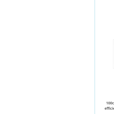
PRIX
100c
effic