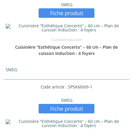
SMEG
Fiche produit
PRIX:
367 €
—
1839 €
Cuisinière Induction
Cuisinière “Esthétique Concerto” – 60 cm – Plan de
cuisson Induction : 4 foyers
SMEG
Code article : SPSK60IX9-1
SMEG
Fiche produit