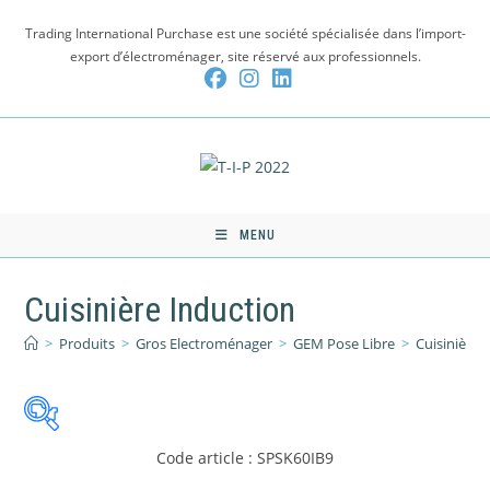
Skip
Trading International Purchase est une société spécialisée dans l’import-
to
export d’électroménager, site réservé aux professionnels.
content
MENU
Cuisinière Induction
>
Produits
>
Gros Electroménager
>
GEM Pose Libre
>
Cuisinière 
Code article : SPSK60IB9