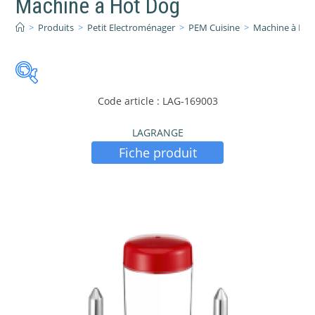
Machine à Hot Dog
>
Produits
>
Petit Electroménager
>
PEM Cuisine
>
Machine à Hot
Code article : LAG-169003
LAGRANGE
Fiche produit
PRIX:
41 €
—
42 €