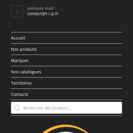
Adresse mail :
contact@t-i-p.fr
Accueil
Nos produits
Marques
Nos catalogues
Territoires
Contacts
Recherche
de
produits