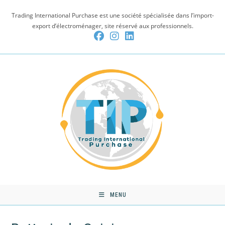
Skip
Trading International Purchase est une société spécialisée dans l’import-
to
export d’électroménager, site réservé aux professionnels.
content
MENU