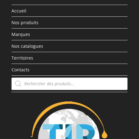
Accueil
Nos produits
Marques
Nos catalogues
Territoires
Contacts
Recherche
de
produits