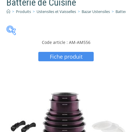
Batterie de Cuisine
>
Produits
>
Ustensiles et Vaisselles
>
Bazar Ustensiles
>
Batterie 
Code article : AM-AM556
Fiche produit
PRIX:
29 €
—
238 €