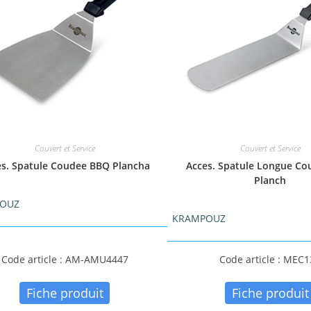
Couvert et Service
Couvert et Service
es. Spatule Coudee BBQ Plancha
Acces. Spatule Longue C
Planch
OUZ
KRAMPOUZ
Code article : AM-AMU4447
Code article : MEC
Fiche produit
Fiche produit