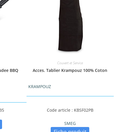
Couvert et Service
oudee BBQ
Acces. Tablier Krampouz 100% Coton
KRAMPOUZ
135
Code article : KBSF02PB
SMEG
Fiche produit