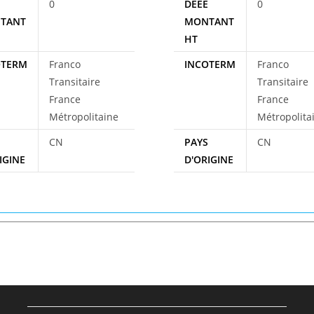
E
0
DEEE
0
TANT
MONTANT
HT
OTERM
Franco
INCOTERM
Franco
Transitaire
Transitaire
France
France
Métropolitaine
Métropolita
S
CN
PAYS
CN
IGINE
D'ORIGINE