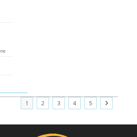
ine
1
2
3
4
5