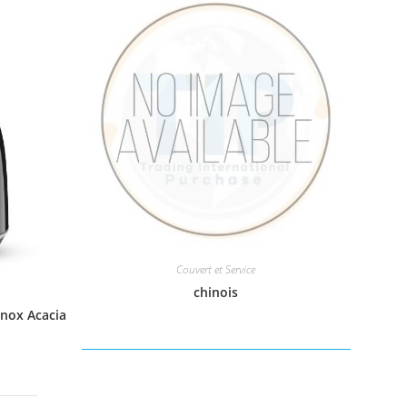
Couvert et Service
chinois
Inox Acacia