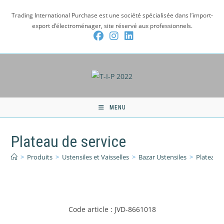
Skip
Trading International Purchase est une société spécialisée dans l’import-
to
export d’électroménager, site réservé aux professionnels.
content
MENU
Plateau de service
>
Produits
>
Ustensiles et Vaisselles
>
Bazar Ustensiles
>
Plateau d
Code article : JVD-8661018