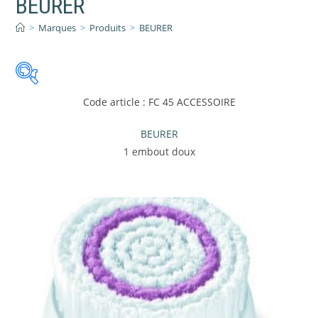
BEURER
>
Marques
>
Produits
>
BEURER
Code article : FC 45 ACCESSOIRE
Catégories de produits
-
BEURER
Confort de la Maison
(45)
1 embout doux
Domotique et Electricité
(3)
Personal Care
(522)
Petit Electroménager
(26)
Petite Enfance
(18)
PRIX:
2 €
—
1515 €