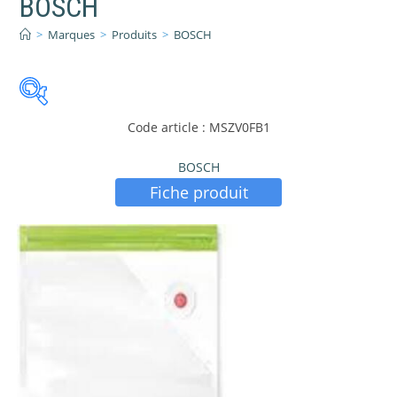
BOSCH
>
Marques
>
Produits
>
BOSCH
Code article : MSZV0FB1
Catégories de produits
-
BOSCH
Accessoires et Consommables
(139)
Fiche produit
Confort de la Maison
(8)
Domotique et Electricité
(2)
Gros Electroménager
(641)
Petit Electroménager
(280)
Ustensiles et Vaisselles
(28)