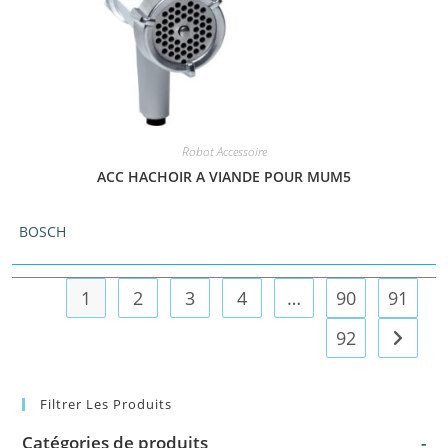
Robot Accessoire
ACC HACHOIR A VIANDE POUR MUM5
BOSCH
1
2
3
4
…
90
91
92
Filtrer Les Produits
Catégories de produits
-