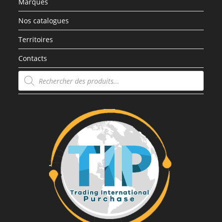
Marques
Nos catalogues
Territoires
Contacts
Recherche
de
produits