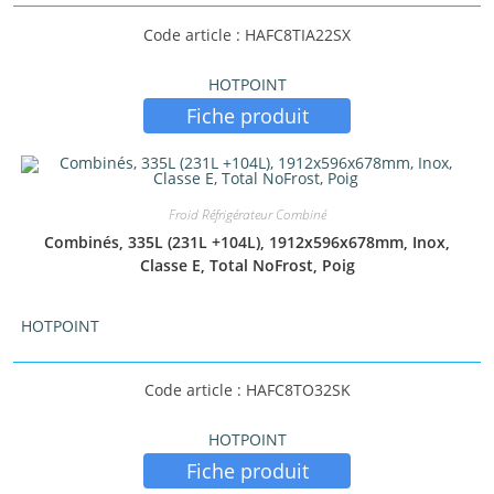
Code article : HAFC8TIA22SX
HOTPOINT
Fiche produit
Froid Réfrigérateur Combiné
Combinés, 335L (231L +104L), 1912x596x678mm, Inox,
Classe E, Total NoFrost, Poig
HOTPOINT
Code article : HAFC8TO32SK
HOTPOINT
Fiche produit