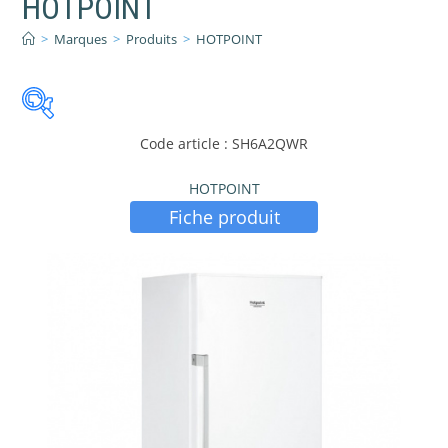
HOTPOINT
>
Marques
>
Produits
>
HOTPOINT
Code article : SH6A2QWR
Catégories de produits
-
HOTPOINT
Gros Electroménager
(47)
Fiche produit
PRIX:
145 €
—
679 €