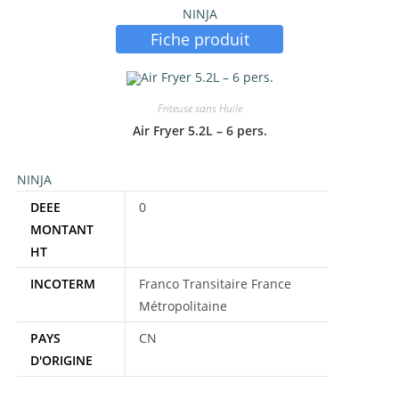
NINJA
Petit Electroménager
(2)
Fiche produit
Étiquettes produit
Friteuse sans Huile
Air Fryer 5.2L – 6 pers.
NINJA
DEEE
0
MONTANT
HT
INCOTERM
Franco Transitaire France
Métropolitaine
PAYS
CN
D'ORIGINE