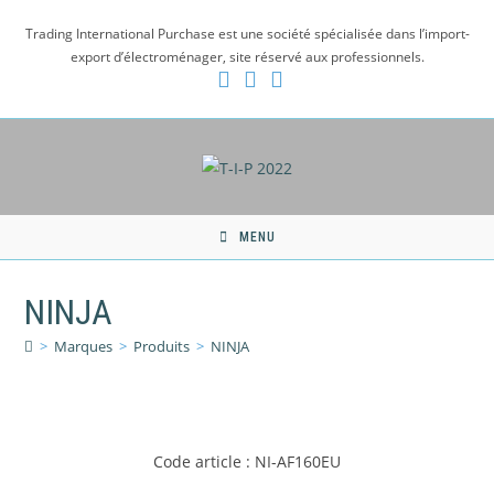
Skip
Trading International Purchase est une société spécialisée dans l’import-
to
export d’électroménager, site réservé aux professionnels.
content
MENU
NINJA
>
Marques
>
Produits
>
NINJA
Code article : NI-AF160EU
Catégories de produits
-