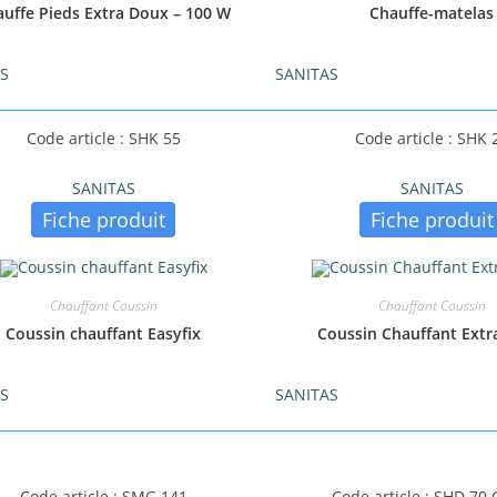
uffe Pieds Extra Doux – 100 W
Chauffe-matelas
AS
SANITAS
Code article : SHK 55
Code article : SHK 
SANITAS
SANITAS
Fiche produit
Fiche produit
Chauffant Coussin
Chauffant Coussin
Coussin chauffant Easyfix
Coussin Chauffant Ext
AS
SANITAS
Code article : SMG 141
Code article : SHD 70