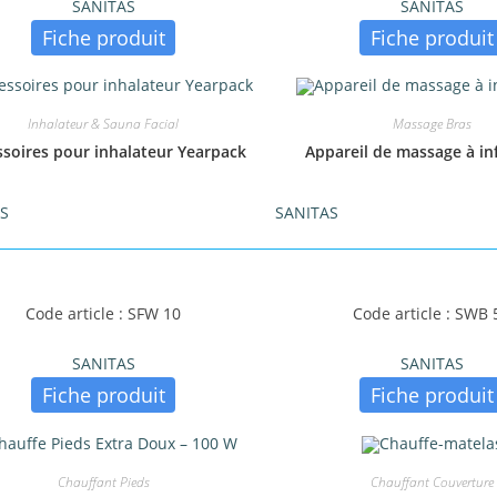
SANITAS
SANITAS
Personal Care
(39)
Fiche produit
Fiche produit
Petit Electroménager
(1)
Inhalateur & Sauna Facial
Massage Bras
quettes produit
ssoires pour inhalateur Yearpack
Appareil de massage à in
AS
SANITAS
Code article : SFW 10
Code article : SWB 
SANITAS
SANITAS
Fiche produit
Fiche produit
Chauffant Pieds
Chauffant Couverture