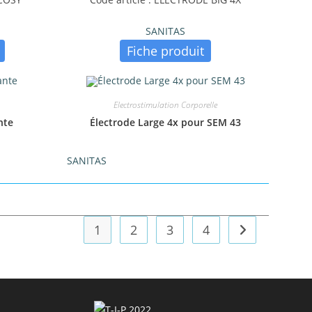
SANITAS
Fiche produit
Electrostimulation Corporelle
nte
Électrode Large 4x pour SEM 43
SANITAS
1
2
3
4