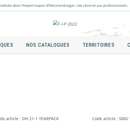
cialisée dans l’import-export d’électroménager, site réservé aux professionnels.
QUES
NOS CATALOGUES
TERRITOIRES
égories de produits
de article : SIH 21-1 YEARPACK
Code article : SMG 
Confort de la Maison
(1)