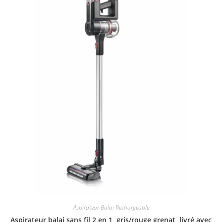
Aspirateur Balai Rechargeable
Aspirateur balai sans fil 2 en 1, gris/rouge grenat, livré avec