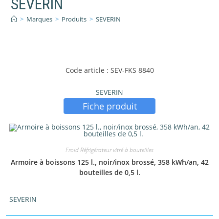
SEVERIN
>
Marques
>
Produits
>
SEVERIN
Code article : SEV-FKS 8840
Catégories de produits
-
SEVERIN
Gros Electroménager
(17)
Fiche produit
Petit Electroménager
(45)
Froid Réfrigérateur vitré à bouteilles
Étiquettes produit
Armoire à boissons 125 l., noir/inox brossé, 358 kWh/an, 42
bouteilles de 0,5 l.
SEVERIN