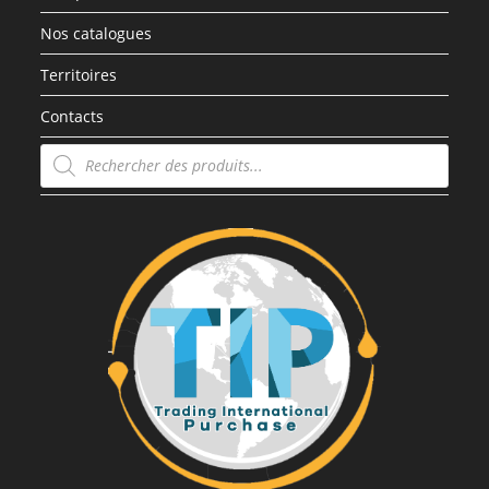
Nos catalogues
Territoires
Contacts
Recherche
de
produits