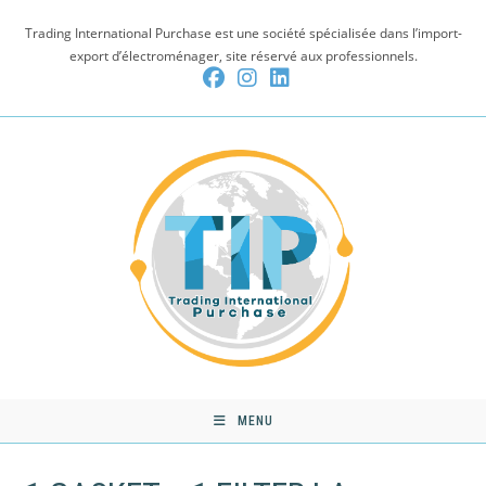
Skip
Trading International Purchase est une société spécialisée dans l’import-
to
export d’électroménager, site réservé aux professionnels.
content
MENU