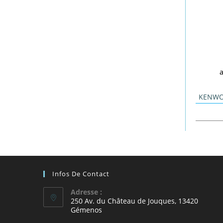
a
KENW
Infos De Contact
Adresse :
250 Av. du Château de Jouques, 13420
Gémenos