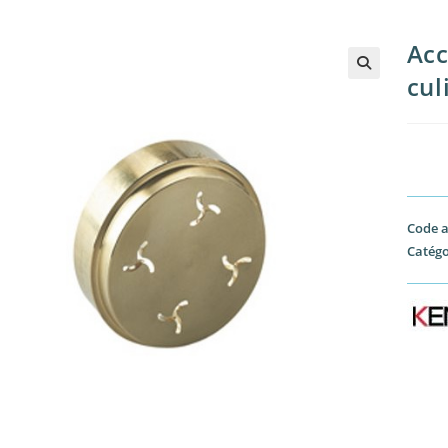
Acc
cul
Code a
Catégo