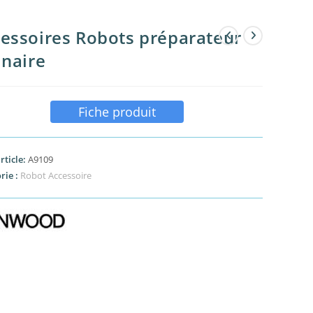
essoires Robots préparateur
inaire
Fiche produit
rticle:
A9109
rie :
Robot Accessoire