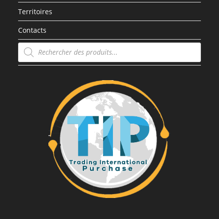
Territoires
Contacts
Recherche
de
produits