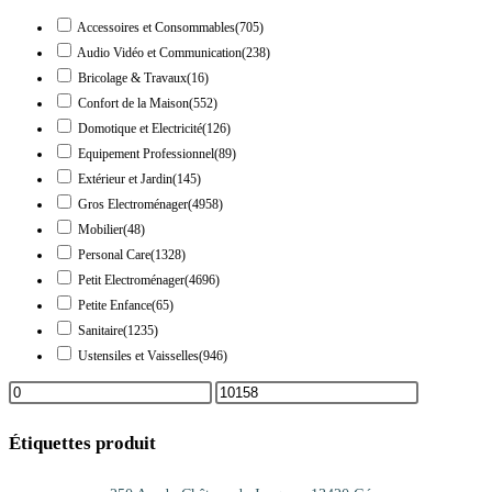
Accessoires et Consommables
(705)
Audio Vidéo et Communication
(238)
Bricolage & Travaux
(16)
Confort de la Maison
(552)
Domotique et Electricité
(126)
Equipement Professionnel
(89)
Extérieur et Jardin
(145)
Gros Electroménager
(4958)
Mobilier
(48)
Personal Care
(1328)
Petit Electroménager
(4696)
Petite Enfance
(65)
Sanitaire
(1235)
Ustensiles et Vaisselles
(946)
Étiquettes produit