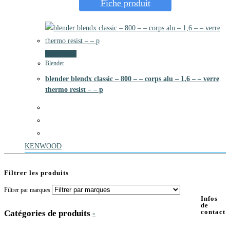
Fiche produit
Vue rapide
Blender
blender blendx classic – 800 – – corps alu – 1,6 – – verre
thermo resist – – p
KENWOOD
Filtrer les produits
Filtrer par marques
Infos
de
contact
Catégories de produits
-