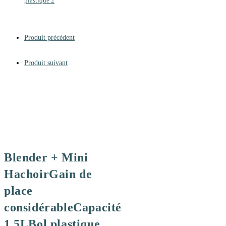
plastique 2
Produit précédent
Produit suivant
Blender + Mini
HachoirGain de
place
considérableCapacité
1,5LBol plastique