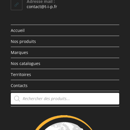
Adresse mail :
contact@t-i-p.fr
Accueil
Nos produits
Marques
Nos catalogues
Territoires
Contacts
Recherche
de
produits