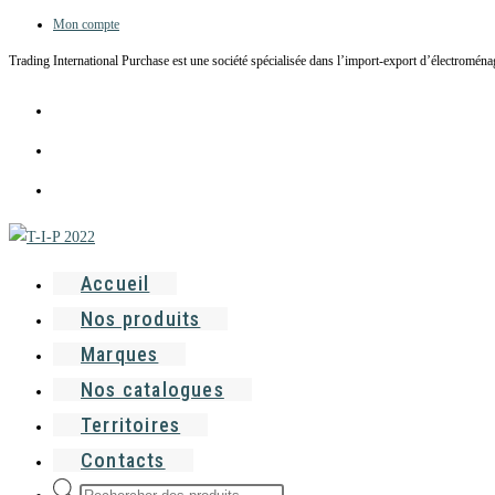
Mon compte
Skip
to
Trading International Purchase est une société spécialisée dans l’import-export d’électroménag
content
Accueil
Nos produits
Marques
Nos catalogues
Territoires
Contacts
Recherche