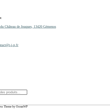
t
 du Château de Jouques, 13420 Gémenos
0)4 42 01 25 27
.67.10
ntact@t-i-p.fr
ress Theme by OceanWP