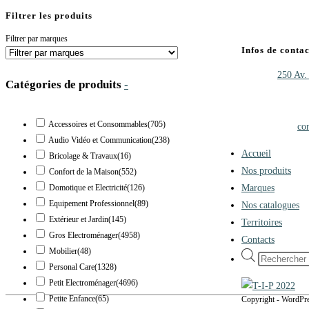
Filtrer les produits
Filtrer par marques
Infos de contac
Adresse :
250 Av.
Catégories de produits
-
Téléphone :
+33 (
Mobile :
06.47.35
Accessoires et Consommables
(705)
Adresse mail :
co
Audio Vidéo et Communication
(238)
Accueil
Bricolage & Travaux
(16)
Nos produits
Confort de la Maison
(552)
Marques
Domotique et Electricité
(126)
Equipement Professionnel
(89)
Nos catalogues
Extérieur et Jardin
(145)
Territoires
Gros Electroménager
(4958)
Contacts
Mobilier
(48)
Recherche
Personal Care
(1328)
de
Petit Electroménager
(4696)
produits
Petite Enfance
(65)
Copyright - WordP