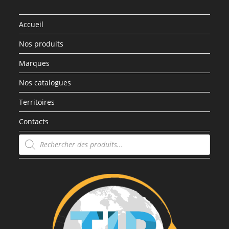
Accueil
Nos produits
Marques
Nos catalogues
Territoires
Contacts
Recherche
de
produits