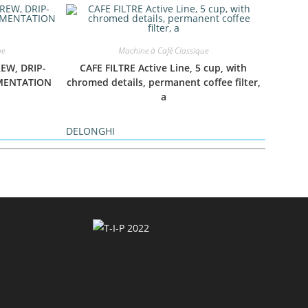
ue
Machine à Café Classique
REW, DRIP-
CAFE FILTRE Active Line, 5 cup, with
IMENTATION
chromed details, permanent coffee filter,
a
DELONGHI