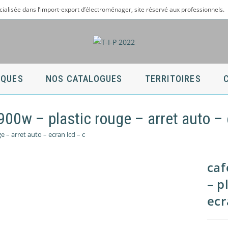
cialisée dans l’import-export d’électroménager, site réservé aux professionnels.
QUES
NOS CATALOGUES
TERRITOIRES
 900w – plastic rouge – arret auto – 
ge – arret auto – ecran lcd – c
caf
– p
ecr