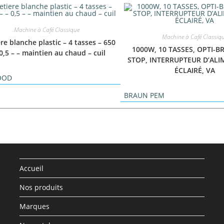
Machine à Café Classique
Machine à Café Classiq
ere blanche plastic – 4 tasses – 650
1000W, 10 TASSES, OPTI-B
 0,5 – – maintien au chaud – cuil
STOP, INTERRUPTEUR D’AL
ÉCLAIRÉ, VA
OOD
BRAUN PEM
Accueil
Nos produits
Marques