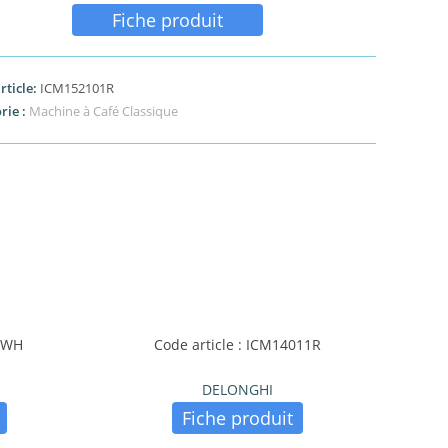
Fiche produit
rticle:
ICM152101R
rie :
Machine à Café Classique
00WH
Code article : ICM14011R
DELONGHI
Fiche produit