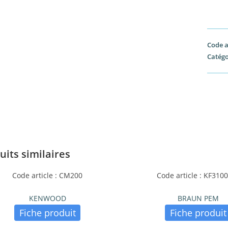
Code a
Catégo
uits similaires
Code article : CM200
Code article : KF31
KENWOOD
BRAUN PEM
Fiche produit
Fiche produit