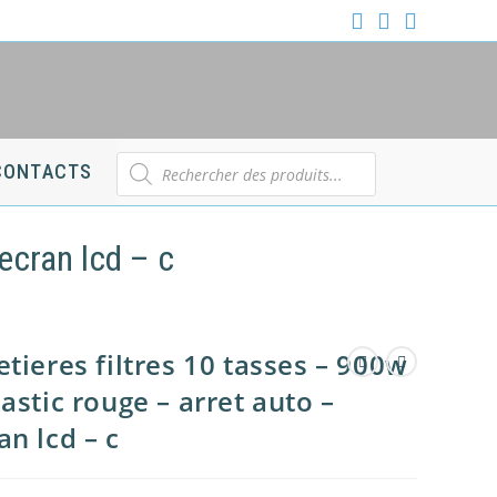
Recherche
CONTACTS
de
produits
ecran lcd – c
etieres filtres 10 tasses – 900w
lastic rouge – arret auto –
an lcd – c