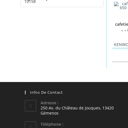
cafeti
– –
KENW
Infos De Contact
Adresse :
250 Av. du Château de Jouques, 13420
Gémenos
Téléphone :