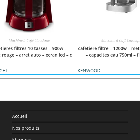
Machine à Café Classique
Machine à Café Classiq
tieres filtres 10 tasses – 900w –
cafetiere filtre – 1200w – met
c rouge – arret auto – ecran lcd – c
– capacites eau 750ml – f
GHI
KENWOOD
Accueil
Nos produits
Marques