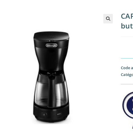
CAF
but
Code a
Catégo