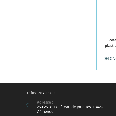
cafe
plasti
DELON
Infos De Contact
Adresse :
250 Av. du Château de Jouques, 13420
Gémenos