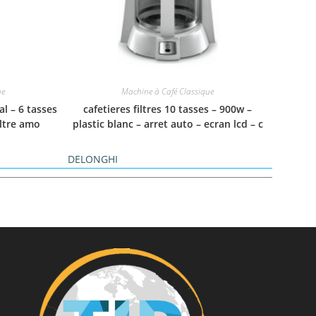
ue
Machine à Café Classique
al – 6 tasses
cafetieres filtres 10 tasses – 900w –
iltre amo
plastic blanc – arret auto – ecran lcd – c
DELONGHI