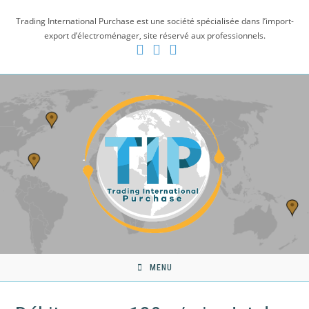
Skip
Trading International Purchase est une société spécialisée dans l’import-
to
export d’électroménager, site réservé aux professionnels.
content
MENU