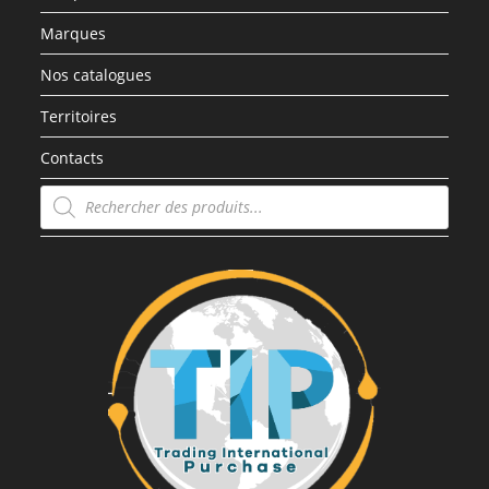
Marques
Nos catalogues
Territoires
Contacts
Recherche
de
produits