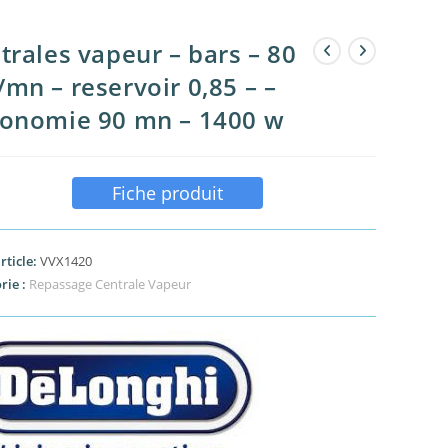
trales vapeur – bars – 80
mn – reservoir 0,85 – –
onomie 90 mn – 1400 w
Fiche produit
rticle:
VVX1420
rie :
Repassage Centrale Vapeur