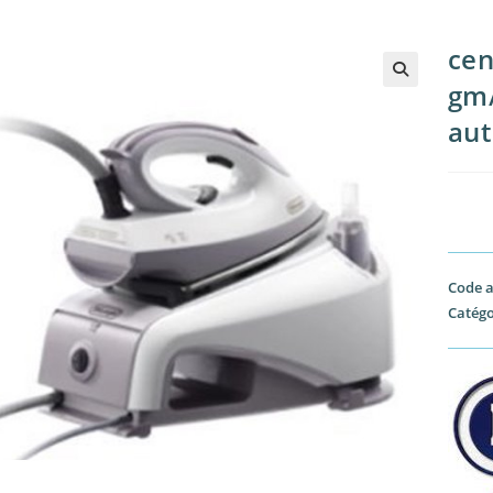
cen
gm/
aut
Code a
Catégo