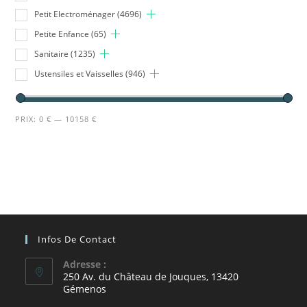
Petit Electroménager
(4696)
Petite Enfance
(65)
Sanitaire
(1235)
Ustensiles et Vaisselles
(946)
PRIX:
0 €
—
10158 €
Infos De Contact
Adresse :
250 Av. du Château de Jouques, 13420
Gémenos