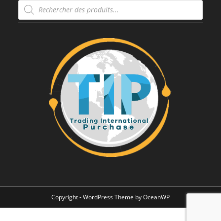
Recherche
de
produits
Copyright - WordPress Theme by OceanWP