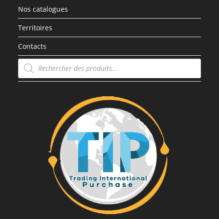
Nos catalogues
Territoires
Contacts
Recherche
de
produits