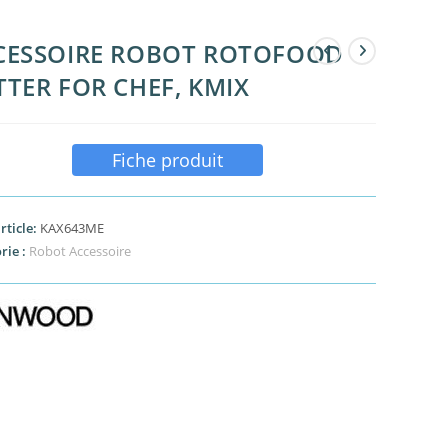
CESSOIRE ROBOT ROTOFOOD
TTER FOR CHEF, KMIX
Fiche produit
rticle:
KAX643ME
rie :
Robot Accessoire