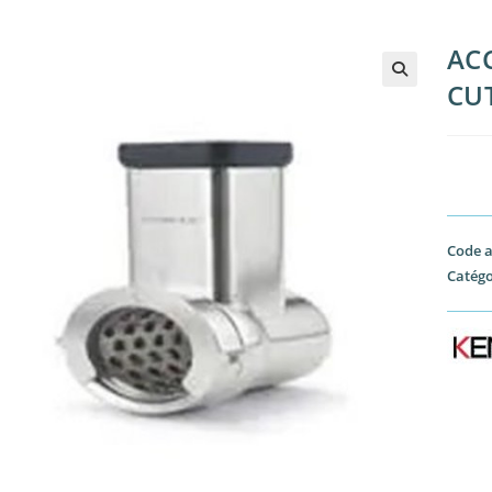
AC
CU
🔍
Code a
Catégo