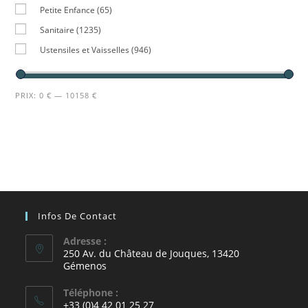
Petite Enfance
(65)
Sanitaire
(1235)
Ustensiles et Vaisselles
(946)
PRIX:
0 €
—
10158 €
Infos De Contact
Adresse :
250 Av. du Château de Jouques, 13420
Gémenos
Téléphone :
+33 (0)4 42 01 25 27