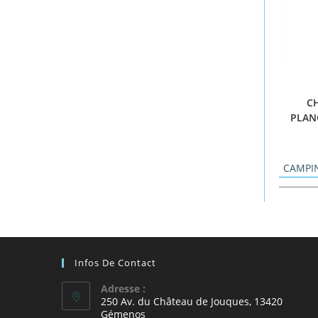
C
PLANC
CAMPI
Infos De Contact
Adresse :
250 Av. du Château de Jouques, 13420
Gémenos