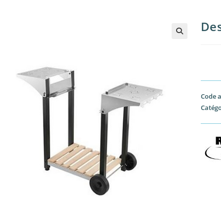
Des
Code a
Catégo