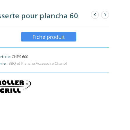
serte pour plancha 60
Fiche produit
rticle:
CHPS 600
rie :
BBQ et Plancha Accessoire Chariot