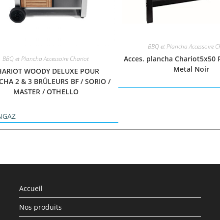
BBQ et Plancha Accessoire C
Acces. plancha Chariot5x50 
BBQ et Plancha Accessoire Chariot
Metal Noir
HARIOT WOODY DELUXE POUR
HA 2 & 3 BRÛLEURS BF / SORIO /
MASTER / OTHELLO
NGAZ
Accueil
Nos produits