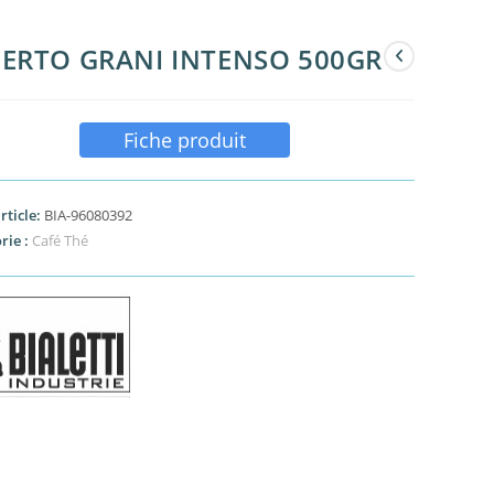
PERTO GRANI INTENSO 500GR
Fiche produit
rticle:
BIA-96080392
rie :
Café Thé