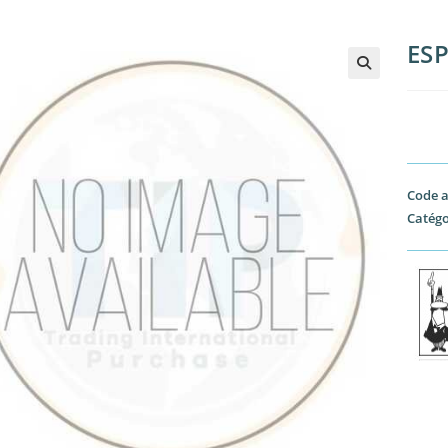
ES
🔍
Code a
Catégo