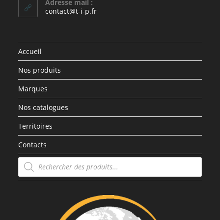
Adresse mail :
contact@t-i-p.fr
Accueil
Nos produits
Marques
Nos catalogues
Territoires
Contacts
Recherche
de
produits