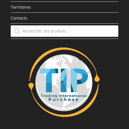
Territoires
Contacts
Recherche
de
produits