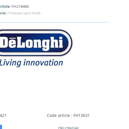
rticle:
FH2184BK
rie :
Friteuse sans Huile
G421
Code article : FH13631
DELONGHI