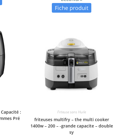
Fiche produit
 Capacité :
Friteuse sans Huile
rammes Pré
friteuses multifry – the multi cooker
1400w – 200 – -grande capacite – double
sy