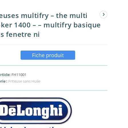
teuses multifry – the multi
ker 1400 – – multifry basique
s fenetre ni
Fiche produit
rticle:
FH11001
rie :
Friteuse sans Huile