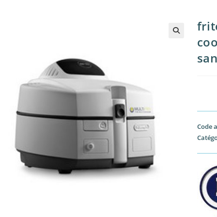
fri
coo
🔍
san
Code a
Catégo