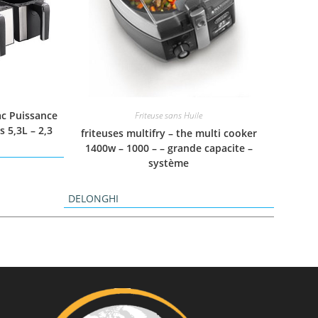
ac Puissance
Friteuse sans Huile
 5,3L – 2,3
friteuses multifry – the multi cooker
1400w – 1000 – – grande capacite –
système
DELONGHI