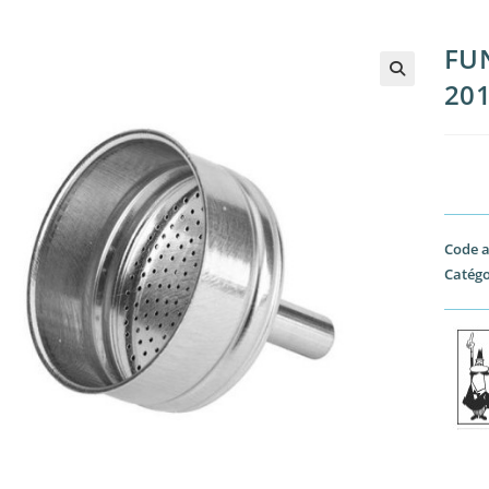
FUN
20
Code a
Catégo