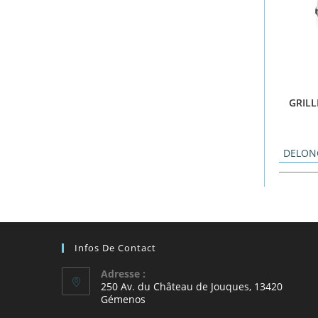
GRILL
DELON
Infos De Contact
Adresse :
250 Av. du Château de Jouques, 13420
Gémenos