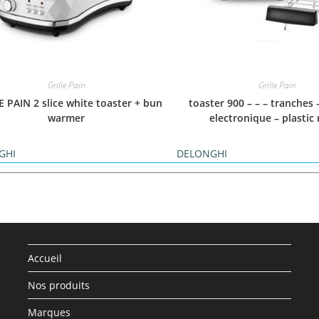
Grille Pain
Grille Pain
E PAIN 2 slice white toaster + bun
toaster 900 – – – tranches 
warmer
electronique – plastic
GHI
DELONGHI
Accueil
Nos produits
Marques