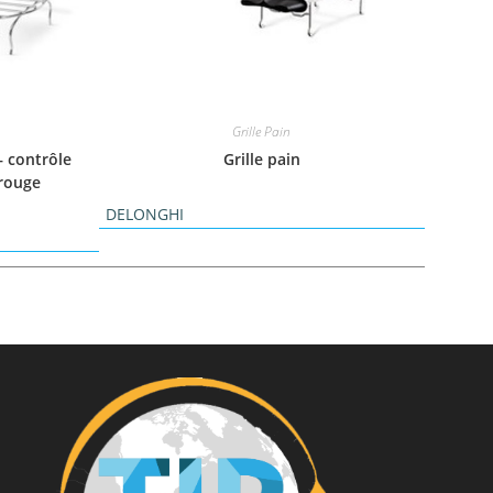
Grille Pain
– contrôle
Grille pain
 rouge
DELONGHI