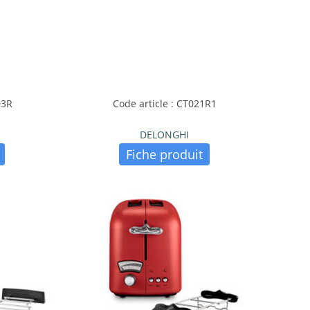
03R
Code article : CT021R1
DELONGHI
Fiche produit