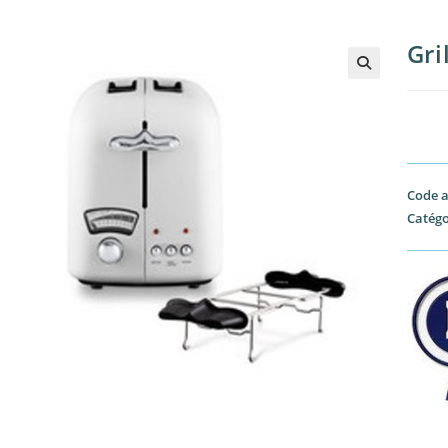
Gri
🔍
Code a
Catégo