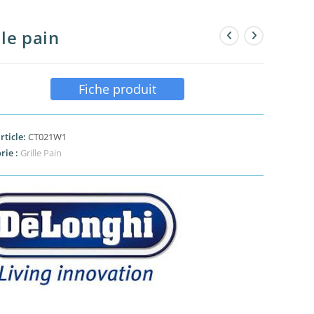
lle pain
Fiche produit
rticle:
CT021W1
rie :
Grille Pain