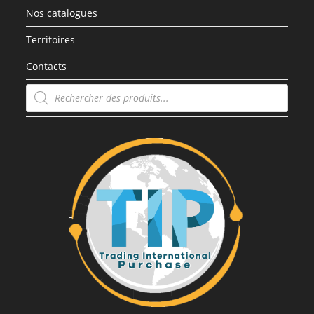
Nos catalogues
Territoires
Contacts
Recherche
de
produits