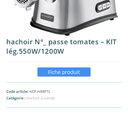
hachoir N°_ passe tomates – KIT
lég.550W/1200W
Fiche produit
Code article:
KCP.HR8PTL
Catégorie :
Hachoir à viande