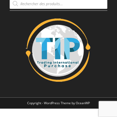
de
produits
Copyright - WordPress Theme by OceanWP