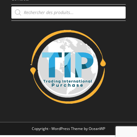
Recherche
de
produits
Copyright - WordPress Theme by OceanWP