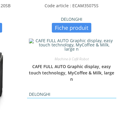
120SB
Code article : ECAM35075S
DELONGHI
Fiche produit
Machine à Café Robot
CAFE FULL AUTO Graphic display, easy
touch technology, MyCoffee & Milk, large
n
DELONGHI