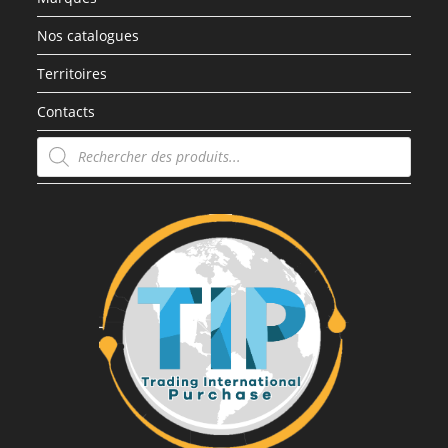
Nos catalogues
Territoires
Contacts
Recherche
de
produits