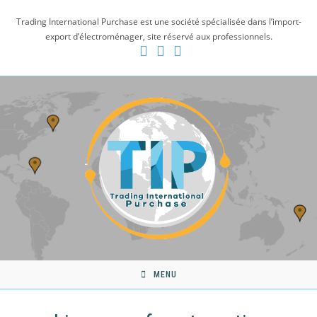
Skip
Trading International Purchase est une société spécialisée dans l’import-
to
export d’électroménager, site réservé aux professionnels.
content
MENU