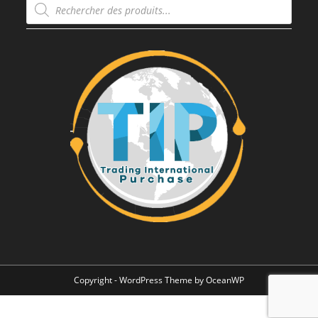
de
produits
Copyright - WordPress Theme by OceanWP