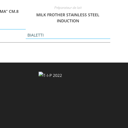
Préparateur de lait
MA” CM.8
MILK FROTHER STAINLESS STEEL
INDUCTION
BIALETTI