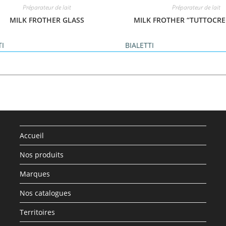
Préparateur de lait
Préparateur de lait
MILK FROTHER GLASS
MILK FROTHER “TUTTOCRE
TI
BIALETTI
Accueil
Nos produits
Marques
Nos catalogues
Territoires