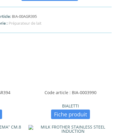
rticle:
BIA-00AGR395
rie :
Préparateur de lait
AGR394
Code article : BIA-0003990
BIALETTI
Fiche produit