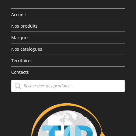
Accueil
Nos produits
Marques
Nos catalogues
Territoires
Contacts
Recherche
de
produits