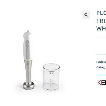
PL
TRI
🔍
WH
Code a
Catégo