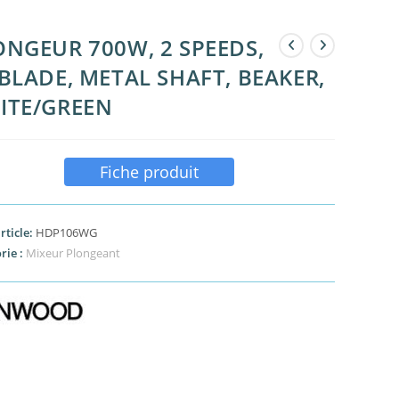
ONGEUR 700W, 2 SPEEDS,
BLADE, METAL SHAFT, BEAKER,
ITE/GREEN
Fiche produit
rticle:
HDP106WG
rie :
Mixeur Plongeant