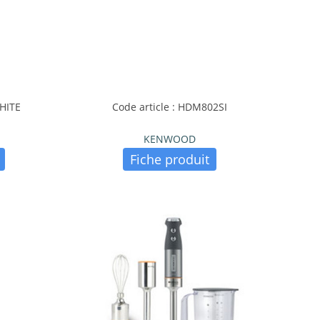
HITE
Code article : HDM802SI
KENWOOD
Fiche produit