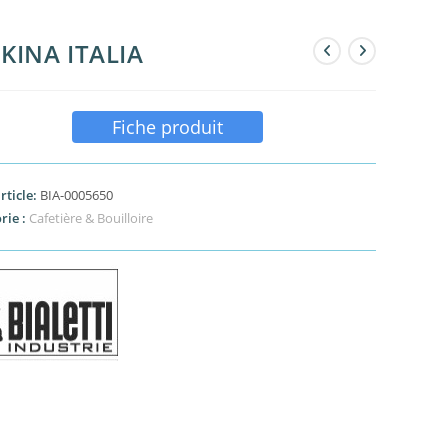
KINA ITALIA
Fiche produit
rticle:
BIA-0005650
rie :
Cafetière & Bouilloire