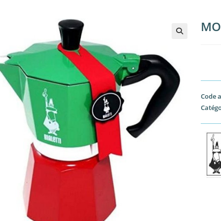
MO
🔍
Code a
Catégo