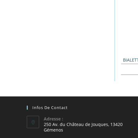
BIALET
Infos De Contact
Adresse :
250 Av. du Château de Jouques, 13420
Gémenos