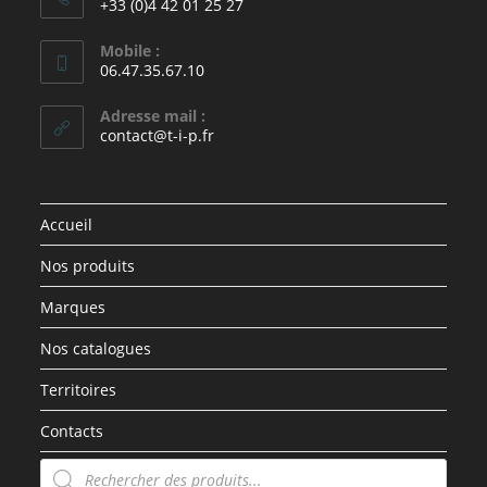
+33 (0)4 42 01 25 27
Mobile :
06.47.35.67.10
Adresse mail :
contact@t-i-p.fr
Accueil
Nos produits
Marques
Nos catalogues
Territoires
Contacts
Recherche
de